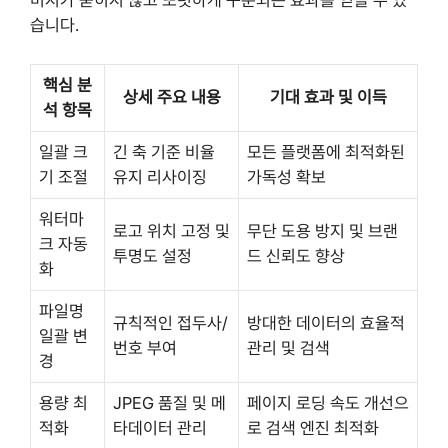
미지가 묻히지 않고 또렷하게 구분되는 효과를 얻을 수 있
습니다.
핵심 분
상세 주요 내용
기대 효과 및 이득
석 항목
일괄 크
긴 축 기준 비율
모든 플랫폼에 최적화된
기 조절
유지 리사이징
가독성 확보
워터마
로고 위치 고정 및
무단 도용 방지 및 브랜
크 자동
투명도 설정
드 신뢰도 향상
화
파일명
규칙적인 접두사/
방대한 데이터의 효율적
일괄 변
번호 부여
관리 및 검색
경
용량 최
JPEG 품질 및 메
페이지 로딩 속도 개선으
적화
타데이터 관리
로 검색 엔진 최적화