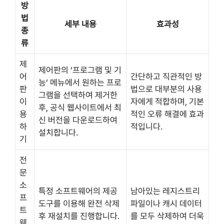
방
법
세부 내용
효과성
종
류
제
제어판의 ‘프로그램 및 기
어
간단하고 직관적인 방
능’ 메뉴에서 원하는 프로
판
법으로 대부분의 사용
그램을 선택하여 제거한
이
자에게 적합하며, 기본
후, 공식 웹사이트에서 최
용
적인 오류 해결에 효과
신 버전을 다운로드하여
하
적입니다.
설치합니다.
기
전
문
소
특정 소프트웨어의 제공
남아있는 레지스트리
프
도구를 이용해 완전 삭제
파일이나 캐시 데이터
트
후 재설치를 진행합니다.
를 모두 삭제하여 더욱
웨