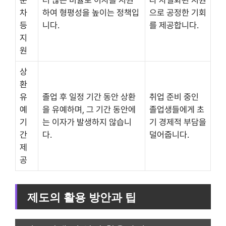
준
더 많은 비율로 이자를 지원
라 차별화된 지원
차
하여 형평성을 높이는 정책입
으로 공정한 기회
등
니다.
를 제공합니다.
지
원
상
환
유
졸업 후 일정 기간 동안 상환
취업 준비 중인
예
을 유예하며, 그 기간 동안에
졸업생들에게 초
기
는 이자가 발생하지 않습니
기 경제적 부담을
간
다.
덜어줍니다.
제
공
제도의 활용 방안과 팁