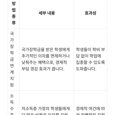
방
법
세부 내용
효과성
종
류
국
가
장
국가장학금을 받은 학생에게
학생들이 학비 부
학
추가적인 이자를 면제하거나
담 없이 학업에
금
낮춰주는 혜택으로, 경제적
집중할 수 있도록
연
부담 경감 효과가 큽니다.
도와줍니다.
계
지
원
소
득
수
저소득층 가정의 학생들에게
경제적 여건에 따