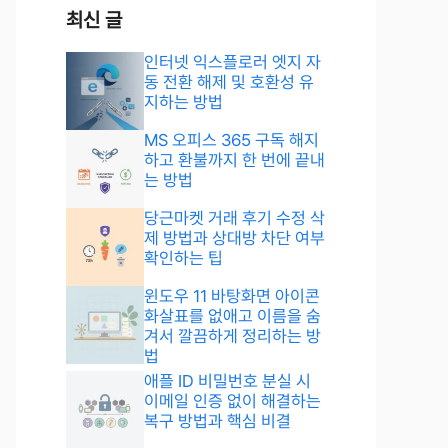
최신 글
인터넷 익스플로러 엣지 자
동 전환 해제 및 호환성 유
지하는 방법
MS 오피스 365 구독 해지
하고 환불까지 한 번에 끝내
는 방법
당근마켓 거래 후기 수정 삭
제 방법과 상대방 차단 여부
확인하는 팁
윈도우 11 바탕화면 아이콘
화살표를 없애고 이름을 숨
겨서 깔끔하게 정리하는 방
법
애플 ID 비밀번호 분실 시
이메일 인증 없이 해결하는
복구 방법과 핵심 비결