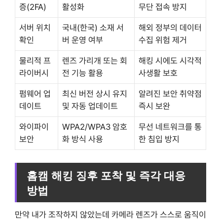
증(2FA)
활성화
무단 접속 방지
서버 위치
국내(한국) 소재 서
해외 정부의 데이터
확인
버 운영 여부
수집 위험 제거
물리적 프
렌즈 가리개 또는 회
해킹 시에도 시각적
라이버시
전 기능 활용
사생활 보호
펌웨어 업
최신 버전 상시 유지
알려진 보안 취약점
데이트
및 자동 업데이트
즉시 보완
와이파이
WPA2/WPA3 암호
무선 네트워크를 통
보안
화 방식 사용
한 침입 방지
홈캠 해킹 징후 포착 및 즉각 대응
방법
만약 내가 조작하지 않았는데 카메라 렌즈가 스스로 움직이