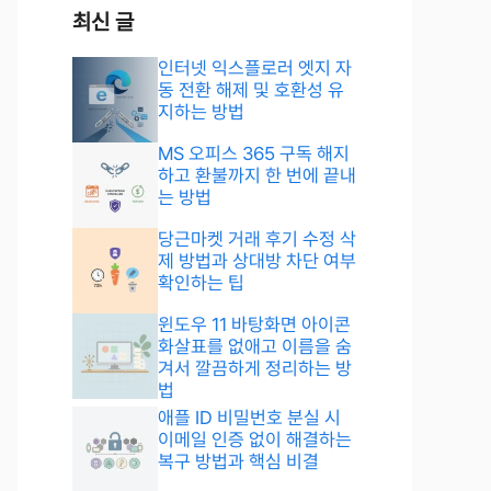
최신 글
인터넷 익스플로러 엣지 자
동 전환 해제 및 호환성 유
지하는 방법
MS 오피스 365 구독 해지
하고 환불까지 한 번에 끝내
는 방법
당근마켓 거래 후기 수정 삭
제 방법과 상대방 차단 여부
확인하는 팁
윈도우 11 바탕화면 아이콘
화살표를 없애고 이름을 숨
겨서 깔끔하게 정리하는 방
법
애플 ID 비밀번호 분실 시
이메일 인증 없이 해결하는
복구 방법과 핵심 비결