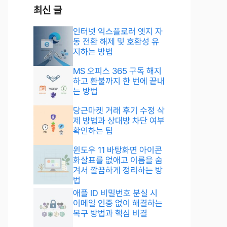
최신 글
인터넷 익스플로러 엣지 자
동 전환 해제 및 호환성 유
지하는 방법
MS 오피스 365 구독 해지
하고 환불까지 한 번에 끝내
는 방법
당근마켓 거래 후기 수정 삭
제 방법과 상대방 차단 여부
확인하는 팁
윈도우 11 바탕화면 아이콘
화살표를 없애고 이름을 숨
겨서 깔끔하게 정리하는 방
법
애플 ID 비밀번호 분실 시
이메일 인증 없이 해결하는
복구 방법과 핵심 비결