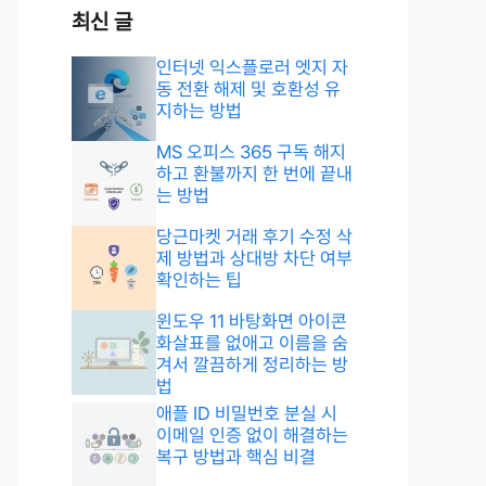
최신 글
인터넷 익스플로러 엣지 자
동 전환 해제 및 호환성 유
지하는 방법
MS 오피스 365 구독 해지
하고 환불까지 한 번에 끝내
는 방법
당근마켓 거래 후기 수정 삭
제 방법과 상대방 차단 여부
확인하는 팁
윈도우 11 바탕화면 아이콘
화살표를 없애고 이름을 숨
겨서 깔끔하게 정리하는 방
법
애플 ID 비밀번호 분실 시
이메일 인증 없이 해결하는
복구 방법과 핵심 비결