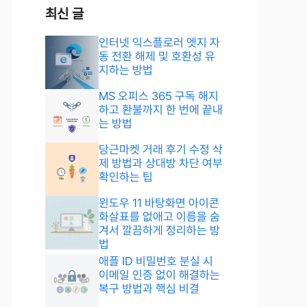
최신 글
인터넷 익스플로러 엣지 자
동 전환 해제 및 호환성 유
지하는 방법
MS 오피스 365 구독 해지
하고 환불까지 한 번에 끝내
는 방법
당근마켓 거래 후기 수정 삭
제 방법과 상대방 차단 여부
확인하는 팁
윈도우 11 바탕화면 아이콘
화살표를 없애고 이름을 숨
겨서 깔끔하게 정리하는 방
법
애플 ID 비밀번호 분실 시
이메일 인증 없이 해결하는
복구 방법과 핵심 비결