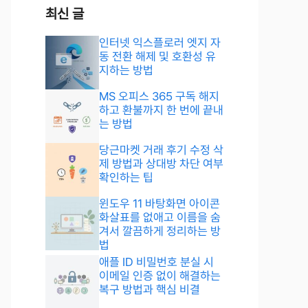
최신 글
인터넷 익스플로러 엣지 자
동 전환 해제 및 호환성 유
지하는 방법
MS 오피스 365 구독 해지
하고 환불까지 한 번에 끝내
는 방법
당근마켓 거래 후기 수정 삭
제 방법과 상대방 차단 여부
확인하는 팁
윈도우 11 바탕화면 아이콘
화살표를 없애고 이름을 숨
겨서 깔끔하게 정리하는 방
법
애플 ID 비밀번호 분실 시
이메일 인증 없이 해결하는
복구 방법과 핵심 비결