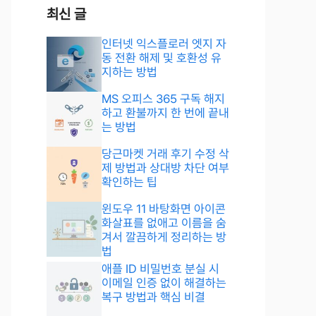
최신 글
인터넷 익스플로러 엣지 자
동 전환 해제 및 호환성 유
지하는 방법
MS 오피스 365 구독 해지
하고 환불까지 한 번에 끝내
는 방법
당근마켓 거래 후기 수정 삭
제 방법과 상대방 차단 여부
확인하는 팁
윈도우 11 바탕화면 아이콘
화살표를 없애고 이름을 숨
겨서 깔끔하게 정리하는 방
법
애플 ID 비밀번호 분실 시
이메일 인증 없이 해결하는
복구 방법과 핵심 비결