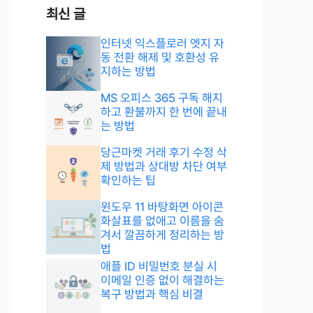
최신 글
인터넷 익스플로러 엣지 자
동 전환 해제 및 호환성 유
지하는 방법
MS 오피스 365 구독 해지
하고 환불까지 한 번에 끝내
는 방법
당근마켓 거래 후기 수정 삭
제 방법과 상대방 차단 여부
확인하는 팁
윈도우 11 바탕화면 아이콘
화살표를 없애고 이름을 숨
겨서 깔끔하게 정리하는 방
법
애플 ID 비밀번호 분실 시
이메일 인증 없이 해결하는
복구 방법과 핵심 비결