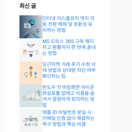
최신 글
인터넷 익스플로러 엣지 자
동 전환 해제 및 호환성 유
지하는 방법
MS 오피스 365 구독 해지
하고 환불까지 한 번에 끝내
는 방법
당근마켓 거래 후기 수정 삭
제 방법과 상대방 차단 여부
확인하는 팁
윈도우 11 바탕화면 아이콘
화살표를 없애고 이름을 숨
겨서 깔끔하게 정리하는 방
법
애플 ID 비밀번호 분실 시
이메일 인증 없이 해결하는
복구 방법과 핵심 비결