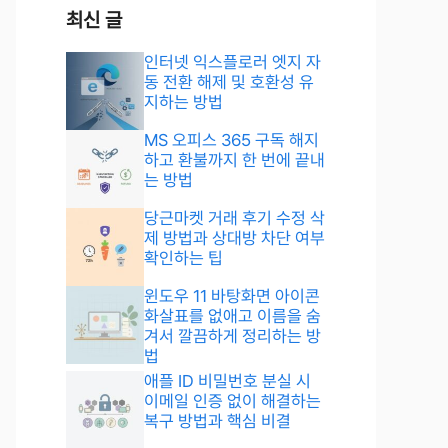
최신 글
인터넷 익스플로러 엣지 자
동 전환 해제 및 호환성 유
지하는 방법
MS 오피스 365 구독 해지
하고 환불까지 한 번에 끝내
는 방법
당근마켓 거래 후기 수정 삭
제 방법과 상대방 차단 여부
확인하는 팁
윈도우 11 바탕화면 아이콘
화살표를 없애고 이름을 숨
겨서 깔끔하게 정리하는 방
법
애플 ID 비밀번호 분실 시
이메일 인증 없이 해결하는
복구 방법과 핵심 비결