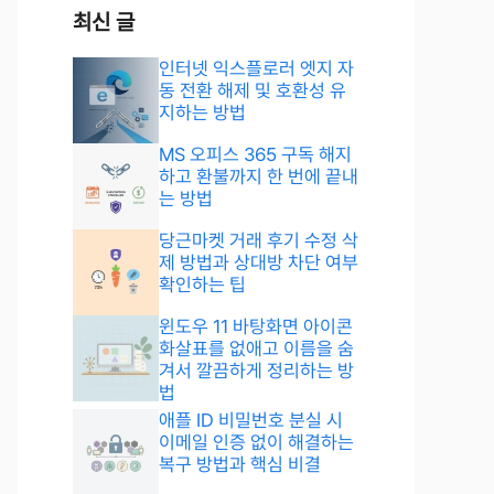
최신 글
인터넷 익스플로러 엣지 자
동 전환 해제 및 호환성 유
지하는 방법
MS 오피스 365 구독 해지
하고 환불까지 한 번에 끝내
는 방법
당근마켓 거래 후기 수정 삭
제 방법과 상대방 차단 여부
확인하는 팁
윈도우 11 바탕화면 아이콘
화살표를 없애고 이름을 숨
겨서 깔끔하게 정리하는 방
법
애플 ID 비밀번호 분실 시
이메일 인증 없이 해결하는
복구 방법과 핵심 비결