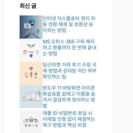
최신 글
인터넷 익스플로러 엣지 자
동 전환 해제 및 호환성 유
지하는 방법
MS 오피스 365 구독 해지
하고 환불까지 한 번에 끝내
는 방법
당근마켓 거래 후기 수정 삭
제 방법과 상대방 차단 여부
확인하는 팁
윈도우 11 바탕화면 아이콘
화살표를 없애고 이름을 숨
겨서 깔끔하게 정리하는 방
법
애플 ID 비밀번호 분실 시
이메일 인증 없이 해결하는
복구 방법과 핵심 비결