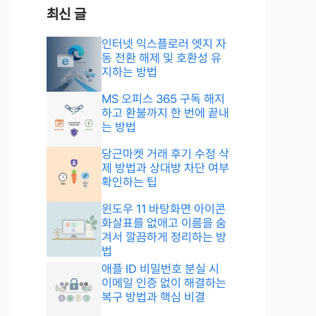
최신 글
인터넷 익스플로러 엣지 자
동 전환 해제 및 호환성 유
지하는 방법
MS 오피스 365 구독 해지
하고 환불까지 한 번에 끝내
는 방법
당근마켓 거래 후기 수정 삭
제 방법과 상대방 차단 여부
확인하는 팁
윈도우 11 바탕화면 아이콘
화살표를 없애고 이름을 숨
겨서 깔끔하게 정리하는 방
법
애플 ID 비밀번호 분실 시
이메일 인증 없이 해결하는
복구 방법과 핵심 비결