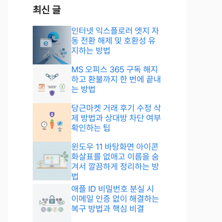
최신 글
인터넷 익스플로러 엣지 자
동 전환 해제 및 호환성 유
지하는 방법
MS 오피스 365 구독 해지
하고 환불까지 한 번에 끝내
는 방법
당근마켓 거래 후기 수정 삭
제 방법과 상대방 차단 여부
확인하는 팁
윈도우 11 바탕화면 아이콘
화살표를 없애고 이름을 숨
겨서 깔끔하게 정리하는 방
법
애플 ID 비밀번호 분실 시
이메일 인증 없이 해결하는
복구 방법과 핵심 비결