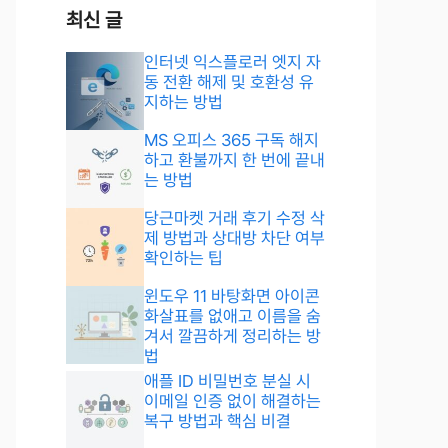
최신 글
인터넷 익스플로러 엣지 자
동 전환 해제 및 호환성 유
지하는 방법
MS 오피스 365 구독 해지
하고 환불까지 한 번에 끝내
는 방법
당근마켓 거래 후기 수정 삭
제 방법과 상대방 차단 여부
확인하는 팁
윈도우 11 바탕화면 아이콘
화살표를 없애고 이름을 숨
겨서 깔끔하게 정리하는 방
법
애플 ID 비밀번호 분실 시
이메일 인증 없이 해결하는
복구 방법과 핵심 비결