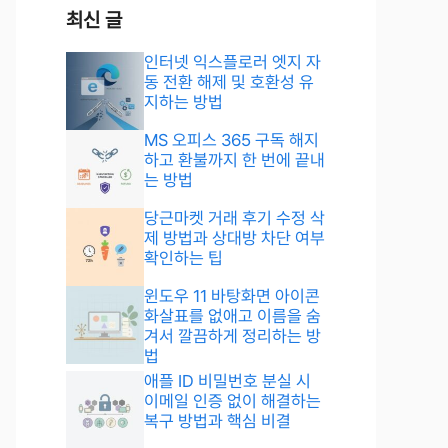
최신 글
인터넷 익스플로러 엣지 자
동 전환 해제 및 호환성 유
지하는 방법
MS 오피스 365 구독 해지
하고 환불까지 한 번에 끝내
는 방법
당근마켓 거래 후기 수정 삭
제 방법과 상대방 차단 여부
확인하는 팁
윈도우 11 바탕화면 아이콘
화살표를 없애고 이름을 숨
겨서 깔끔하게 정리하는 방
법
애플 ID 비밀번호 분실 시
이메일 인증 없이 해결하는
복구 방법과 핵심 비결