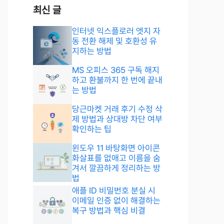
최신 글
인터넷 익스플로러 엣지 자
동 전환 해제 및 호환성 유
지하는 방법
MS 오피스 365 구독 해지
하고 환불까지 한 번에 끝내
는 방법
당근마켓 거래 후기 수정 삭
제 방법과 상대방 차단 여부
확인하는 팁
윈도우 11 바탕화면 아이콘
화살표를 없애고 이름을 숨
겨서 깔끔하게 정리하는 방
법
애플 ID 비밀번호 분실 시
이메일 인증 없이 해결하는
복구 방법과 핵심 비결