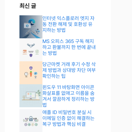
최신 글
인터넷 익스플로러 엣지 자
동 전환 해제 및 호환성 유
지하는 방법
MS 오피스 365 구독 해지
하고 환불까지 한 번에 끝내
는 방법
당근마켓 거래 후기 수정 삭
제 방법과 상대방 차단 여부
확인하는 팁
윈도우 11 바탕화면 아이콘
화살표를 없애고 이름을 숨
겨서 깔끔하게 정리하는 방
법
애플 ID 비밀번호 분실 시
이메일 인증 없이 해결하는
복구 방법과 핵심 비결