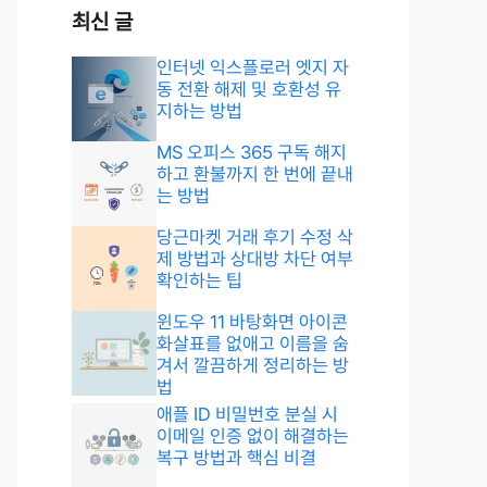
최신 글
인터넷 익스플로러 엣지 자
동 전환 해제 및 호환성 유
지하는 방법
MS 오피스 365 구독 해지
하고 환불까지 한 번에 끝내
는 방법
당근마켓 거래 후기 수정 삭
제 방법과 상대방 차단 여부
확인하는 팁
윈도우 11 바탕화면 아이콘
화살표를 없애고 이름을 숨
겨서 깔끔하게 정리하는 방
법
애플 ID 비밀번호 분실 시
이메일 인증 없이 해결하는
복구 방법과 핵심 비결