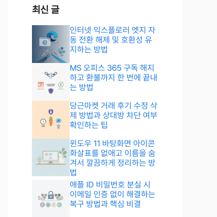
최신 글
인터넷 익스플로러 엣지 자
동 전환 해제 및 호환성 유
지하는 방법
MS 오피스 365 구독 해지
하고 환불까지 한 번에 끝내
는 방법
당근마켓 거래 후기 수정 삭
제 방법과 상대방 차단 여부
확인하는 팁
윈도우 11 바탕화면 아이콘
화살표를 없애고 이름을 숨
겨서 깔끔하게 정리하는 방
법
애플 ID 비밀번호 분실 시
이메일 인증 없이 해결하는
복구 방법과 핵심 비결