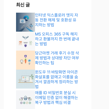
최신 글
인터넷 익스플로러 엣지 자
동 전환 해제 및 호환성 유
지하는 방법
MS 오피스 365 구독 해지
하고 환불까지 한 번에 끝내
는 방법
당근마켓 거래 후기 수정 삭
제 방법과 상대방 차단 여부
확인하는 팁
윈도우 11 바탕화면 아이콘
화살표를 없애고 이름을 숨
겨서 깔끔하게 정리하는 방
법
애플 ID 비밀번호 분실 시
이메일 인증 없이 해결하는
복구 방법과 핵심 비결