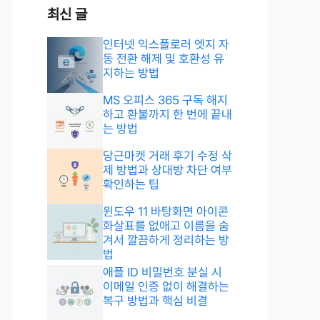
최신 글
인터넷 익스플로러 엣지 자
동 전환 해제 및 호환성 유
지하는 방법
MS 오피스 365 구독 해지
하고 환불까지 한 번에 끝내
는 방법
당근마켓 거래 후기 수정 삭
제 방법과 상대방 차단 여부
확인하는 팁
윈도우 11 바탕화면 아이콘
화살표를 없애고 이름을 숨
겨서 깔끔하게 정리하는 방
법
애플 ID 비밀번호 분실 시
이메일 인증 없이 해결하는
복구 방법과 핵심 비결