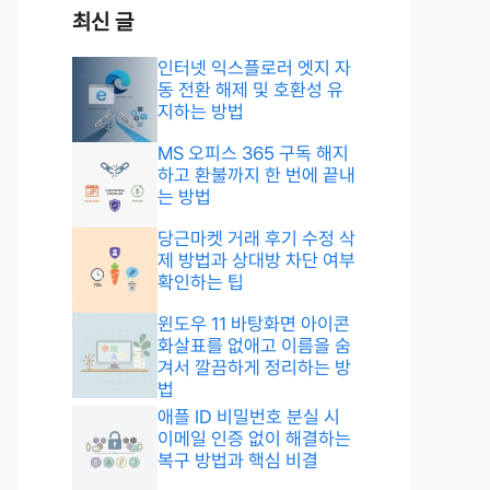
최신 글
인터넷 익스플로러 엣지 자
동 전환 해제 및 호환성 유
지하는 방법
MS 오피스 365 구독 해지
하고 환불까지 한 번에 끝내
는 방법
당근마켓 거래 후기 수정 삭
제 방법과 상대방 차단 여부
확인하는 팁
윈도우 11 바탕화면 아이콘
화살표를 없애고 이름을 숨
겨서 깔끔하게 정리하는 방
법
애플 ID 비밀번호 분실 시
이메일 인증 없이 해결하는
복구 방법과 핵심 비결