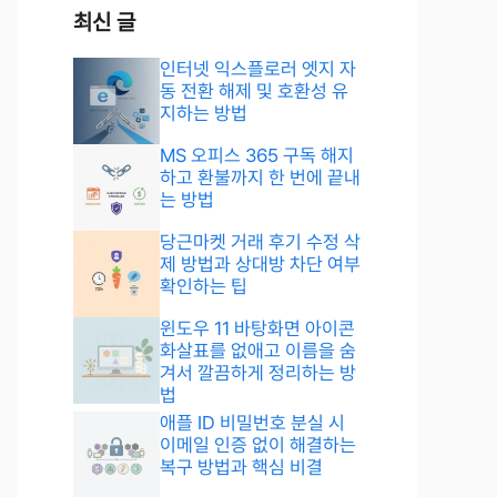
최신 글
인터넷 익스플로러 엣지 자
동 전환 해제 및 호환성 유
지하는 방법
MS 오피스 365 구독 해지
하고 환불까지 한 번에 끝내
는 방법
당근마켓 거래 후기 수정 삭
제 방법과 상대방 차단 여부
확인하는 팁
윈도우 11 바탕화면 아이콘
화살표를 없애고 이름을 숨
겨서 깔끔하게 정리하는 방
법
애플 ID 비밀번호 분실 시
이메일 인증 없이 해결하는
복구 방법과 핵심 비결