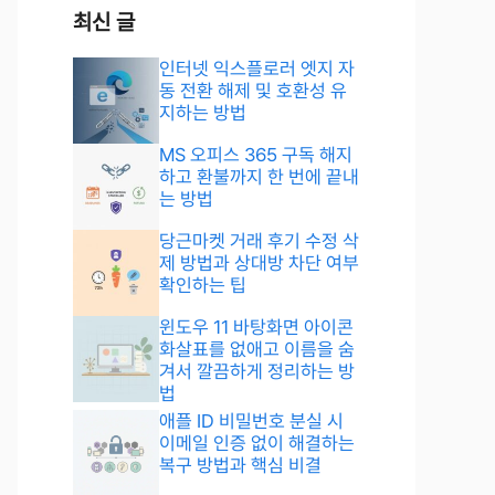
최신 글
인터넷 익스플로러 엣지 자
동 전환 해제 및 호환성 유
지하는 방법
MS 오피스 365 구독 해지
하고 환불까지 한 번에 끝내
는 방법
당근마켓 거래 후기 수정 삭
제 방법과 상대방 차단 여부
확인하는 팁
윈도우 11 바탕화면 아이콘
화살표를 없애고 이름을 숨
겨서 깔끔하게 정리하는 방
법
애플 ID 비밀번호 분실 시
이메일 인증 없이 해결하는
복구 방법과 핵심 비결