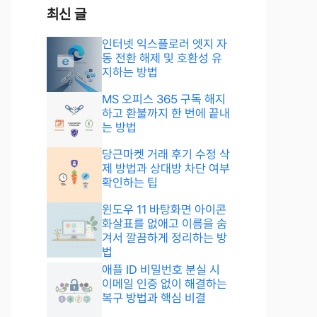
최신 글
인터넷 익스플로러 엣지 자
동 전환 해제 및 호환성 유
지하는 방법
MS 오피스 365 구독 해지
하고 환불까지 한 번에 끝내
는 방법
당근마켓 거래 후기 수정 삭
제 방법과 상대방 차단 여부
확인하는 팁
윈도우 11 바탕화면 아이콘
화살표를 없애고 이름을 숨
겨서 깔끔하게 정리하는 방
법
애플 ID 비밀번호 분실 시
이메일 인증 없이 해결하는
복구 방법과 핵심 비결