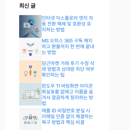
최신 글
인터넷 익스플로러 엣지 자
동 전환 해제 및 호환성 유
지하는 방법
MS 오피스 365 구독 해지
하고 환불까지 한 번에 끝내
는 방법
당근마켓 거래 후기 수정 삭
제 방법과 상대방 차단 여부
확인하는 팁
윈도우 11 바탕화면 아이콘
화살표를 없애고 이름을 숨
겨서 깔끔하게 정리하는 방
법
애플 ID 비밀번호 분실 시
이메일 인증 없이 해결하는
복구 방법과 핵심 비결