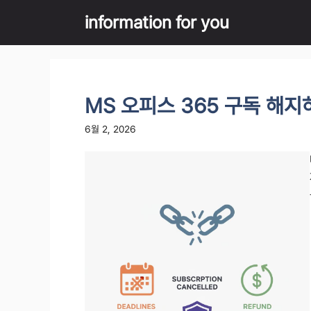
Skip
information for you
to
content
MS 오피스 365 구독 해
6월 2, 2026