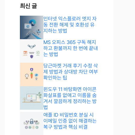
최신 글
인터넷 익스플로러 엣지 자
동 전환 해제 및 호환성 유
지하는 방법
MS 오피스 365 구독 해지
하고 환불까지 한 번에 끝내
는 방법
당근마켓 거래 후기 수정 삭
제 방법과 상대방 차단 여부
확인하는 팁
윈도우 11 바탕화면 아이콘
화살표를 없애고 이름을 숨
겨서 깔끔하게 정리하는 방
법
애플 ID 비밀번호 분실 시
이메일 인증 없이 해결하는
복구 방법과 핵심 비결