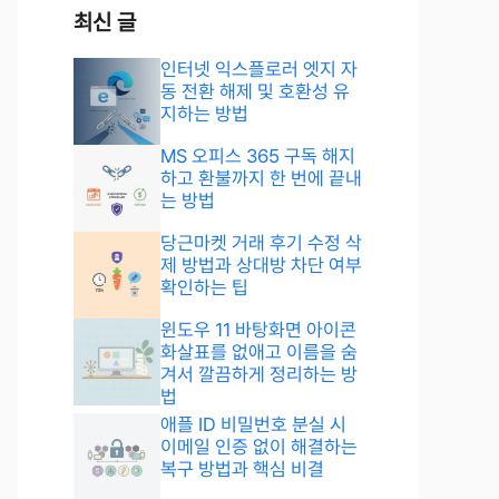
최신 글
인터넷 익스플로러 엣지 자
동 전환 해제 및 호환성 유
지하는 방법
MS 오피스 365 구독 해지
하고 환불까지 한 번에 끝내
는 방법
당근마켓 거래 후기 수정 삭
제 방법과 상대방 차단 여부
확인하는 팁
윈도우 11 바탕화면 아이콘
화살표를 없애고 이름을 숨
겨서 깔끔하게 정리하는 방
법
애플 ID 비밀번호 분실 시
이메일 인증 없이 해결하는
복구 방법과 핵심 비결