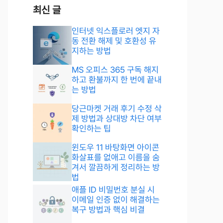
최신 글
인터넷 익스플로러 엣지 자
동 전환 해제 및 호환성 유
지하는 방법
MS 오피스 365 구독 해지
하고 환불까지 한 번에 끝내
는 방법
당근마켓 거래 후기 수정 삭
제 방법과 상대방 차단 여부
확인하는 팁
윈도우 11 바탕화면 아이콘
화살표를 없애고 이름을 숨
겨서 깔끔하게 정리하는 방
법
애플 ID 비밀번호 분실 시
이메일 인증 없이 해결하는
복구 방법과 핵심 비결