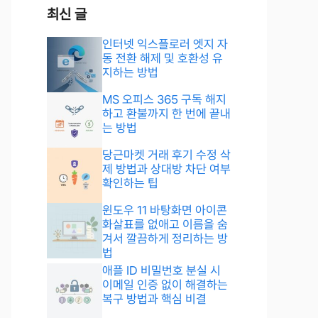
최신 글
인터넷 익스플로러 엣지 자
동 전환 해제 및 호환성 유
지하는 방법
MS 오피스 365 구독 해지
하고 환불까지 한 번에 끝내
는 방법
당근마켓 거래 후기 수정 삭
제 방법과 상대방 차단 여부
확인하는 팁
윈도우 11 바탕화면 아이콘
화살표를 없애고 이름을 숨
겨서 깔끔하게 정리하는 방
법
애플 ID 비밀번호 분실 시
이메일 인증 없이 해결하는
복구 방법과 핵심 비결