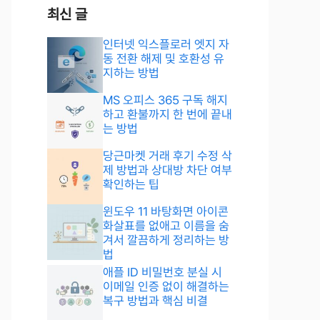
최신 글
인터넷 익스플로러 엣지 자
동 전환 해제 및 호환성 유
지하는 방법
MS 오피스 365 구독 해지
하고 환불까지 한 번에 끝내
는 방법
당근마켓 거래 후기 수정 삭
제 방법과 상대방 차단 여부
확인하는 팁
윈도우 11 바탕화면 아이콘
화살표를 없애고 이름을 숨
겨서 깔끔하게 정리하는 방
법
애플 ID 비밀번호 분실 시
이메일 인증 없이 해결하는
복구 방법과 핵심 비결