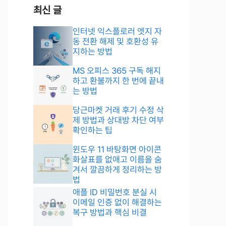
최신 글
인터넷 익스플로러 엣지 자
동 전환 해제 및 호환성 유
지하는 방법
MS 오피스 365 구독 해지
하고 환불까지 한 번에 끝내
는 방법
당근마켓 거래 후기 수정 삭
제 방법과 상대방 차단 여부
확인하는 팁
윈도우 11 바탕화면 아이콘
화살표를 없애고 이름을 숨
겨서 깔끔하게 정리하는 방
법
애플 ID 비밀번호 분실 시
이메일 인증 없이 해결하는
복구 방법과 핵심 비결