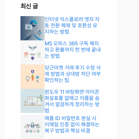
최신 글
인터넷 익스플로러 엣지 자
동 전환 해제 및 호환성 유
지하는 방법
MS 오피스 365 구독 해지
하고 환불까지 한 번에 끝내
는 방법
당근마켓 거래 후기 수정 삭
제 방법과 상대방 차단 여부
확인하는 팁
윈도우 11 바탕화면 아이콘
화살표를 없애고 이름을 숨
겨서 깔끔하게 정리하는 방
법
애플 ID 비밀번호 분실 시
이메일 인증 없이 해결하는
복구 방법과 핵심 비결