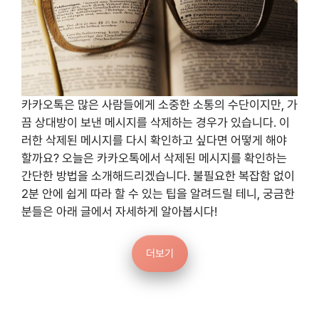
카카오톡은 많은 사람들에게 소중한 소통의 수단이지만, 가
끔 상대방이 보낸 메시지를 삭제하는 경우가 있습니다. 이
러한 삭제된 메시지를 다시 확인하고 싶다면 어떻게 해야
할까요? 오늘은 카카오톡에서 삭제된 메시지를 확인하는
간단한 방법을 소개해드리겠습니다. 불필요한 복잡함 없이
2분 안에 쉽게 따라 할 수 있는 팁을 알려드릴 테니, 궁금한
분들은 아래 글에서 자세하게 알아봅시다!
더보기