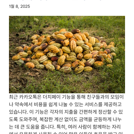
1월 8, 2025
최근 카카오톡은 더치페이 기능을 통해 친구들과의 모임이
나 약속에서 비용을 쉽게 나눌 수 있는 서비스를 제공하고
있습니다. 이 기능은 각자의 지출을 간편하게 정산할 수 있
도록 도와주며, 복잡한 계산 없이도 금액을 균등하게 나누
는 데 큰 도움을 줍니다. 특히, 여러 사람이 함께하는 자리