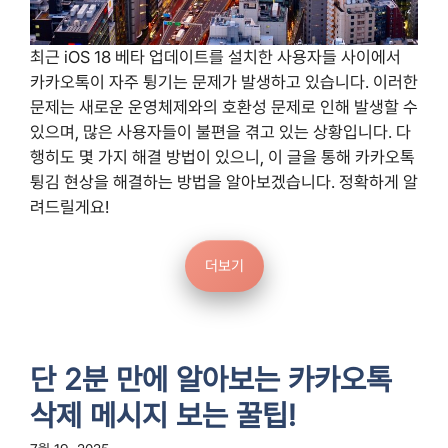
최근 iOS 18 베타 업데이트를 설치한 사용자들 사이에서
카카오톡이 자주 튕기는 문제가 발생하고 있습니다. 이러한
문제는 새로운 운영체제와의 호환성 문제로 인해 발생할 수
있으며, 많은 사용자들이 불편을 겪고 있는 상황입니다. 다
행히도 몇 가지 해결 방법이 있으니, 이 글을 통해 카카오톡
튕김 현상을 해결하는 방법을 알아보겠습니다. 정확하게 알
려드릴게요!
더보기
단 2분 만에 알아보는 카카오톡
삭제 메시지 보는 꿀팁!