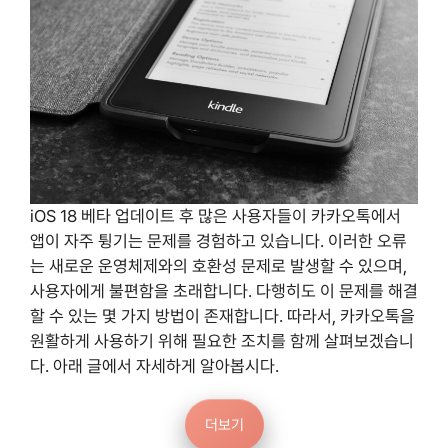
iOS 18 베타 업데이트 후 많은 사용자들이 카카오톡에서
앱이 자주 튕기는 문제를 경험하고 있습니다. 이러한 오류
는 새로운 운영체제와의 호환성 문제로 발생할 수 있으며,
사용자에게 불편함을 초래합니다. 다행히도 이 문제를 해결
할 수 있는 몇 가지 방법이 존재합니다. 따라서, 카카오톡을
원활하게 사용하기 위해 필요한 조치를 함께 살펴보겠습니
다. 아래 글에서 자세하게 알아봅시다.
더보기