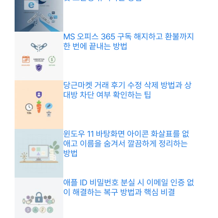
MS 오피스 365 구독 해지하고 환불까지
한 번에 끝내는 방법
당근마켓 거래 후기 수정 삭제 방법과 상
대방 차단 여부 확인하는 팁
윈도우 11 바탕화면 아이콘 화살표를 없
애고 이름을 숨겨서 깔끔하게 정리하는
방법
애플 ID 비밀번호 분실 시 이메일 인증 없
이 해결하는 복구 방법과 핵심 비결