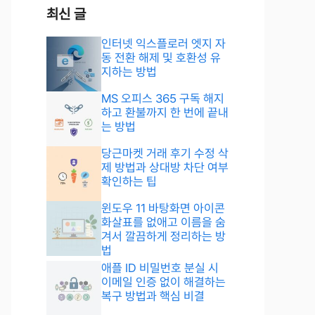
최신 글
인터넷 익스플로러 엣지 자
동 전환 해제 및 호환성 유
지하는 방법
MS 오피스 365 구독 해지
하고 환불까지 한 번에 끝내
는 방법
당근마켓 거래 후기 수정 삭
제 방법과 상대방 차단 여부
확인하는 팁
윈도우 11 바탕화면 아이콘
화살표를 없애고 이름을 숨
겨서 깔끔하게 정리하는 방
법
애플 ID 비밀번호 분실 시
이메일 인증 없이 해결하는
복구 방법과 핵심 비결