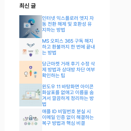
최신 글
인터넷 익스플로러 엣지 자
동 전환 해제 및 호환성 유
지하는 방법
MS 오피스 365 구독 해지
하고 환불까지 한 번에 끝내
는 방법
당근마켓 거래 후기 수정 삭
제 방법과 상대방 차단 여부
확인하는 팁
윈도우 11 바탕화면 아이콘
화살표를 없애고 이름을 숨
겨서 깔끔하게 정리하는 방
법
애플 ID 비밀번호 분실 시
이메일 인증 없이 해결하는
복구 방법과 핵심 비결