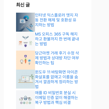
최신 글
인터넷 익스플로러 엣지 자
동 전환 해제 및 호환성 유
지하는 방법
MS 오피스 365 구독 해지
하고 환불까지 한 번에 끝내
는 방법
당근마켓 거래 후기 수정 삭
제 방법과 상대방 차단 여부
확인하는 팁
윈도우 11 바탕화면 아이콘
화살표를 없애고 이름을 숨
겨서 깔끔하게 정리하는 방
법
애플 ID 비밀번호 분실 시
이메일 인증 없이 해결하는
복구 방법과 핵심 비결