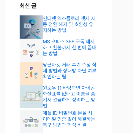
최신 글
인터넷 익스플로러 엣지 자
동 전환 해제 및 호환성 유
지하는 방법
MS 오피스 365 구독 해지
하고 환불까지 한 번에 끝내
는 방법
당근마켓 거래 후기 수정 삭
제 방법과 상대방 차단 여부
확인하는 팁
윈도우 11 바탕화면 아이콘
화살표를 없애고 이름을 숨
겨서 깔끔하게 정리하는 방
법
애플 ID 비밀번호 분실 시
이메일 인증 없이 해결하는
복구 방법과 핵심 비결