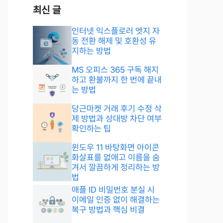
최신 글
인터넷 익스플로러 엣지 자
동 전환 해제 및 호환성 유
지하는 방법
MS 오피스 365 구독 해지
하고 환불까지 한 번에 끝내
는 방법
당근마켓 거래 후기 수정 삭
제 방법과 상대방 차단 여부
확인하는 팁
윈도우 11 바탕화면 아이콘
화살표를 없애고 이름을 숨
겨서 깔끔하게 정리하는 방
법
애플 ID 비밀번호 분실 시
이메일 인증 없이 해결하는
복구 방법과 핵심 비결