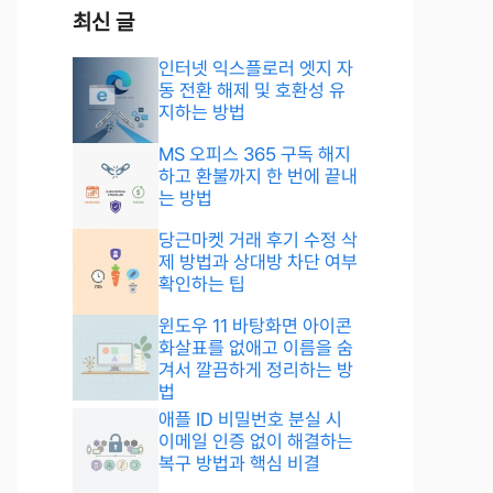
최신 글
인터넷 익스플로러 엣지 자
동 전환 해제 및 호환성 유
지하는 방법
MS 오피스 365 구독 해지
하고 환불까지 한 번에 끝내
는 방법
당근마켓 거래 후기 수정 삭
제 방법과 상대방 차단 여부
확인하는 팁
윈도우 11 바탕화면 아이콘
화살표를 없애고 이름을 숨
겨서 깔끔하게 정리하는 방
법
애플 ID 비밀번호 분실 시
이메일 인증 없이 해결하는
복구 방법과 핵심 비결