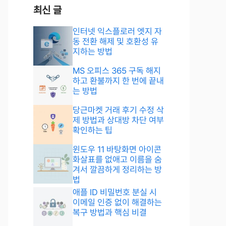
최신 글
인터넷 익스플로러 엣지 자
동 전환 해제 및 호환성 유
지하는 방법
MS 오피스 365 구독 해지
하고 환불까지 한 번에 끝내
는 방법
당근마켓 거래 후기 수정 삭
제 방법과 상대방 차단 여부
확인하는 팁
윈도우 11 바탕화면 아이콘
화살표를 없애고 이름을 숨
겨서 깔끔하게 정리하는 방
법
애플 ID 비밀번호 분실 시
이메일 인증 없이 해결하는
복구 방법과 핵심 비결