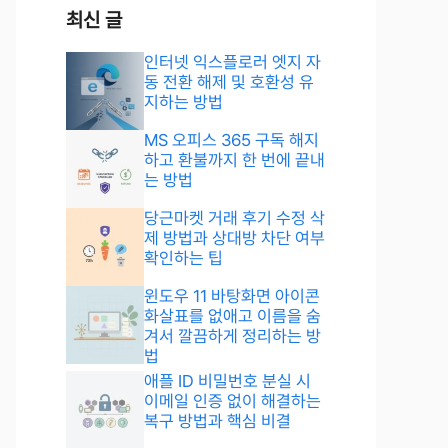
최신 글
인터넷 익스플로러 엣지 자
동 전환 해제 및 호환성 유
지하는 방법
MS 오피스 365 구독 해지
하고 환불까지 한 번에 끝내
는 방법
당근마켓 거래 후기 수정 삭
제 방법과 상대방 차단 여부
확인하는 팁
윈도우 11 바탕화면 아이콘
화살표를 없애고 이름을 숨
겨서 깔끔하게 정리하는 방
법
애플 ID 비밀번호 분실 시
이메일 인증 없이 해결하는
복구 방법과 핵심 비결