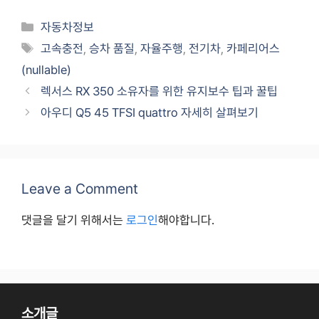
Categories
자동차정보
Tags
고속충전
,
승차 품질
,
자율주행
,
전기차
,
카페리어스
(nullable)
렉서스 RX 350 소유자를 위한 유지보수 팁과 꿀팁
아우디 Q5 45 TFSI quattro 자세히 살펴보기
Leave a Comment
댓글을 달기 위해서는
로그인
해야합니다.
소개글