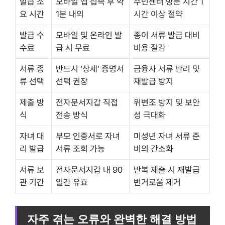
발급 소
모바일 앱 접속 후 약
주민센터 방문 시간 1
요 시간
1분 내외
시간 이상 절약
발급 수
모바일 및 온라인 발
종이 서류 발급 대비
수료
급 시 무료
비용 절감
서류 종
반드시 ‘상세’ 증명서
금융사 서류 반려 및
류 선택
선택 권장
재발급 방지
제출 방
전자문서지갑 직접
위변조 방지 및 보안
식
전송 방식
성 극대화
자녀 대
부모 인증서로 자녀
미성년 자녀 서류 준
리 발급
서류 조회 가능
비의 간소화
서류 보
전자문서지갑 내 90
반복 제출 시 재발급
관 기간
일간 유효
번거로움 제거
자주 겪는 오류와 완벽한 해결 방법