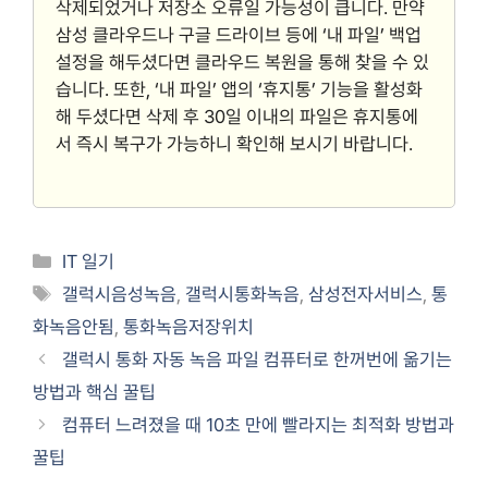
삭제되었거나 저장소 오류일 가능성이 큽니다. 만약
삼성 클라우드나 구글 드라이브 등에 ‘내 파일’ 백업
설정을 해두셨다면 클라우드 복원을 통해 찾을 수 있
습니다. 또한, ‘내 파일’ 앱의 ‘휴지통’ 기능을 활성화
해 두셨다면 삭제 후 30일 이내의 파일은 휴지통에
서 즉시 복구가 가능하니 확인해 보시기 바랍니다.
Categories
IT 일기
Tags
갤럭시음성녹음
,
갤럭시통화녹음
,
삼성전자서비스
,
통
화녹음안됨
,
통화녹음저장위치
갤럭시 통화 자동 녹음 파일 컴퓨터로 한꺼번에 옮기는
방법과 핵심 꿀팁
컴퓨터 느려졌을 때 10초 만에 빨라지는 최적화 방법과
꿀팁