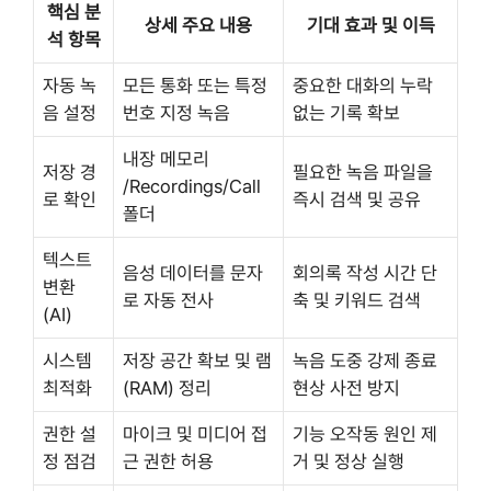
핵심 분
상세 주요 내용
기대 효과 및 이득
석 항목
자동 녹
모든 통화 또는 특정
중요한 대화의 누락
음 설정
번호 지정 녹음
없는 기록 확보
내장 메모리
저장 경
필요한 녹음 파일을
/Recordings/Call
로 확인
즉시 검색 및 공유
폴더
텍스트
음성 데이터를 문자
회의록 작성 시간 단
변환
로 자동 전사
축 및 키워드 검색
(AI)
시스템
저장 공간 확보 및 램
녹음 도중 강제 종료
최적화
(RAM) 정리
현상 사전 방지
권한 설
마이크 및 미디어 접
기능 오작동 원인 제
정 점검
근 권한 허용
거 및 정상 실행